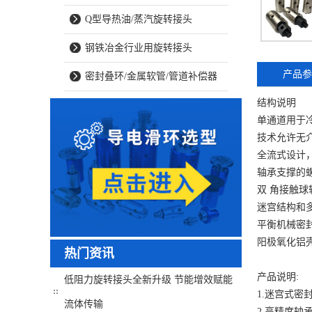
Q型导热油/蒸汽旋转接头
钢铁冶金行业用旋转接头
产品参
密封叠环/金属软管/管道补偿器
结构说明
单通道用于冷
技术允许无
全流式设计
轴承支撑的
双 角接触球
迷宫结构和
平衡机械密
阳极氧化铝
热门资讯
产品说明:
低阻力旋转接头全新升级 节能增效赋能
1.迷宫式密
流体传输
2.高精度轴