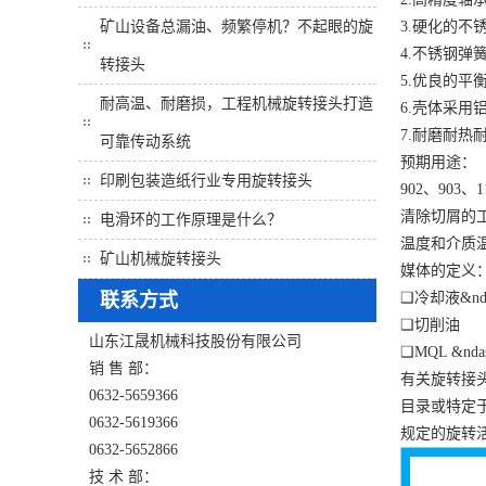
矿山设备总漏油、频繁停机？不起眼的旋
3.硬化的不
4.不锈钢弹
转接头
5.优良的平
耐高温、耐磨损，工程机械旋转接头打造
6.壳体采用
7.耐磨耐热
可靠传动系统
预期用途：
印刷包装造纸行业专用旋转接头
902、903
清除切屑的
电滑环的工作原理是什么？
温度和介质温度从
矿山机械旋转接头
媒体的定义
联系方式
❑冷却液&n
❑切削油
山东江晟机械科技股份有限公司
❑MQL &nd
销 售 部：
有关旋转接
0632-5659366
目录或特定
0632-5619366
规定的旋转
0632-5652866
技 术 部：