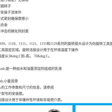
锈钢转子
簧安装于流体外
衡式密封确保摩擦小
铝合金
耐冲击的碳化钨封面
、1109、1110、1111、1121、1151和1129系列的旋转接头设计
工具固定区域。旋转活接设计用于在环境温度下操作
3&deg;C到-高。 70&deg;C。
：
dash;是一种由水和油基添加剂组成的乳液
ash;小量润滑
头的工作参数和尺寸的信息，请参阅
于型号的安装图。
活接设计用于非爆炸性环境和非易燃介质。