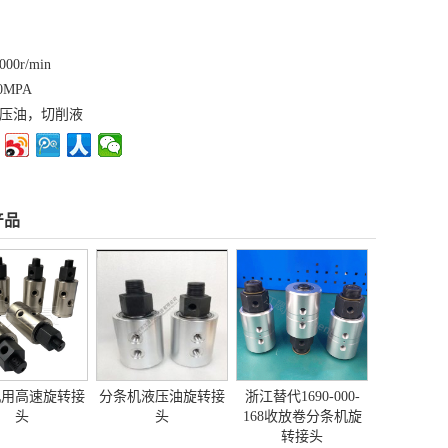
00r/min
0MPA
压油，切削液
产品
机用高速旋转接
分条机液压油旋转接
浙江替代1690-000-
头
头
168收放卷分条机旋
转接头