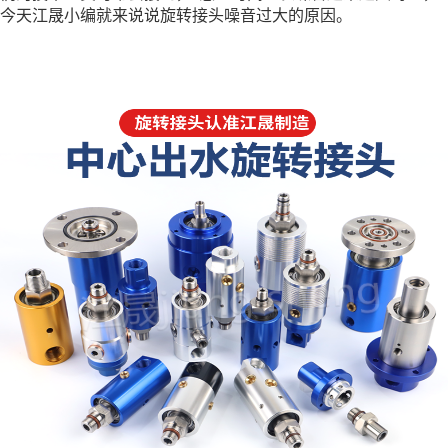
今天
江晟
小编就来说说旋转接头噪音过大的原因。
清洗机旋转接头
H型通冷却水旋转接头
Q型导热油/蒸汽旋转接头
钢铁冶金行业用旋转接头
密封叠环/金属软管/管道补偿器
导电滑环
其他
电滑环
视频中心
新闻资讯
公司新闻
技术资料
常见问答