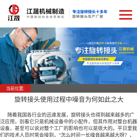
网站首页
旋转接头
高速旋转接头
高压高速间隙密封旋转接头
机床液压工装夹具旋转接头
多工位分流阀旋转接头
当前位置:
开卷机卷取机旋转接头
旋转接头使用过程中噪音为何如此之大
高压多通路旋转接头
不锈钢回转接头
随着我国各行业的迅速发展，
旋转接头
也得到越来越多的广
泛应用，别看它只是机械设备中的小配件，但其作用对整台机器
高压清洗设备旋转接头
设备，甚至可以说对整个工厂的影响也可以是很大的。平日里我
多通路中央回转旋转接头
们的技术人员时常会接到，“怎么时间一长噪音越来越大呀？，