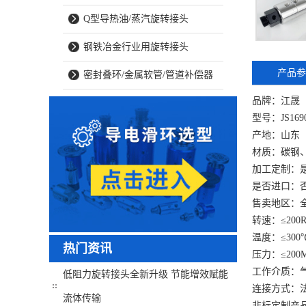
Q型导热油/蒸汽旋转接头
钢铁冶金行业用旋转接头
产品参
密封叠环/金属软管/管道补偿器
品牌：江晟
型号：JS1690
产地：山东
材质：碳钢
加工定制：
是否进口：
售卖地区：
转速：≤200
温度：≤300
热门资讯
压力：≤200
工作介质：
低阻力旋转接头全新升级 节能增效赋能
连接方式：
流体传输
非标定制产