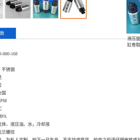
数
液压
缸卷
-000-168
、不锈钢
是
否
全国
RPM
℃
MPA
气体、液压油、水，冷却液
法兰螺纹
品，为私人定制，拍下一旦生产，不支持退换货，拍单之前请仔细审核或