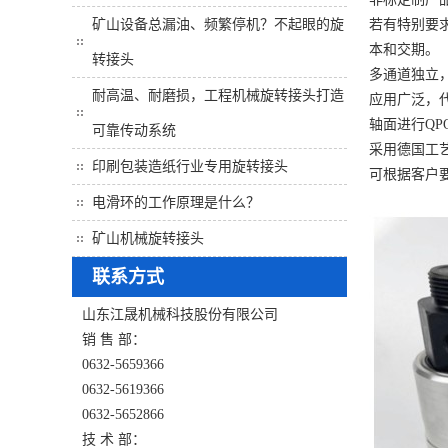
矿山设备总漏油、频繁停机？不起眼的旋
若有特别要求
本和交期。
转接头
多通道独立
耐高温、耐磨损，工程机械旋转接头打造
应用广泛，
轴面进行QP
可靠传动系统
采用德国工
印刷包装造纸行业专用旋转接头
可根据客户
电滑环的工作原理是什么？
矿山机械旋转接头
联系方式
山东江晟机械科技股份有限公司
销 售 部：
0632-5659366
0632-5619366
0632-5652866
技 术 部：