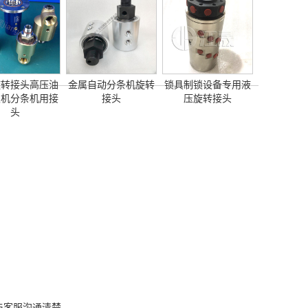
旋转接头高压油
金属自动分条机旋转
锁具制锁设备专用液
取机分条机用接
接头
压旋转接头
头
与客服沟通清楚。