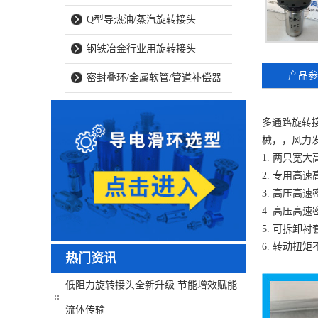
Q型导热油/蒸汽旋转接头
钢铁冶金行业用旋转接头
产品参
密封叠环/金属软管/管道补偿器
多通路旋转
械，，风力
1. 两只宽
2. 专用
3. 高压高
4. 高压
5. 可拆卸
6. 转动扭
热门资讯
低阻力旋转接头全新升级 节能增效赋能
流体传输