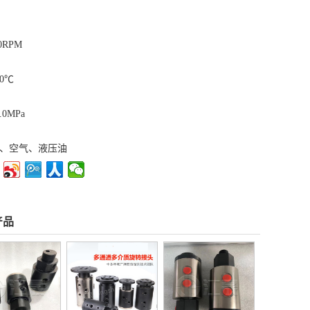
RPM
0℃
0MPa
水、空气、液压油
产品